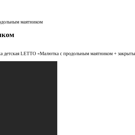
родольным маятником
иком
ка детская LETTO «Малютка с продольным маятником + закрыт