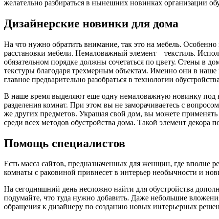
желательно разбираться в нынешних новинках организации обу
Дизайнерские новинки для дома
На что нужно обратить внимание, так это на мебель. Особенно 
расстановки мебели. Немаловажный элемент – текстиль. Использ
обязательном порядке должны сочетаться по цвету. Стены в дом
текстуры благодаря трехмерным объектам. Именно они в наше в
главное предварительно разобраться в технологии обустройства
В наше время выделяют еще одну немаловажную новинку под н
разделения комнат. При этом вы не заморачиваетесь с вопросо
же других предметов. Украшая свой дом, вы можете применять
среди всех методов обустройства дома. Такой элемент декора 
Помощь специалистов
Есть масса сайтов, предназначенных для женщин, где вполне р
комнаты с раковиной привнесет в интерьер необычности и нов
На сегодняшний день несложно найти для обустройства дополни
подумайте, что туда нужно добавить. Даже небольшие вложени
обращения к дизайнеру по созданию новых интерьерных реше