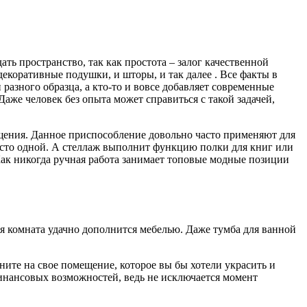
ть пространство, так как простота – залог качественной
декоративные подушки, и шторы, и так далее . Все факты в
 разного образца, а кто-то и вовсе добавляет современные
аже человек без опыта может справиться с такой задачей,
ения. Данное приспособление довольно часто применяют для
место одной. А стеллаж выполнит функцию полки для книг или
Как никогда ручная работа занимает топовые модные позиции
ая комната удачно дополнится мебелью. Даже тумба для ванной
ите на свое помещение, которое вы бы хотели украсить и
инансовых возможностей, ведь не исключается момент