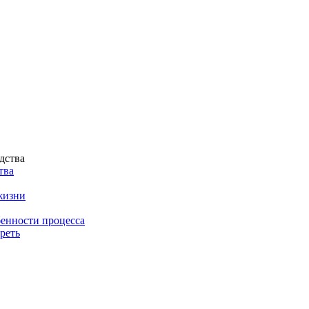
тва
жизни
енности процесса
реть