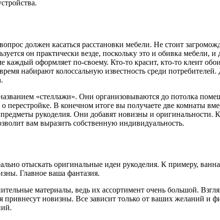
стройства.
вопрос должен касаться расстановки мебели. Не стоит загроможда
уется он практически везде, поскольку это и обивка мебели, и 
е каждый оформляет по-своему. Кто-то красит, кто-то клеит обои
ремя набирают колоссальную известность среди потребителей. Д
.
азванием «стеллажи». Они организовываются до потолка помещ
м о перестройке. В конечном итоге вы получаете две комнаты в
 предметы рукоделия. Они добавят новизны и оригинальности. 
позволит вам выразить собственную индивидуальность.
еально отыскать оригинальные идеи рукоделия. К примеру, ванн
изны. Главное ваша фантазия.
тельные материалы, ведь их ассортимент очень большой. Взглян
я привнесут новизны. Все зависит только от ваших желаний и ф
ний.