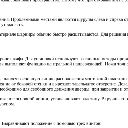
ления. Проблемными местами являются шурупы слева и справа о
ут выпасть.
атериале шарниры обычно быстро расшатываются. Для решения 
ороне шкафа. Для установки используют различные методы прив
ик выполняет функцию центральной направляющей. Ножи точно и
ла наносят основную линию расположения монтажной пластины на 
тояние от боковой стенки и вырезают тарельчатое отверстие. Де
необходимо для свободного движения дверцы, при закрытии и о
ложение основной линии, устанавливают пластину. Вкручивают 
урупом.
. Выравнивают положение с помощью трех винтов: