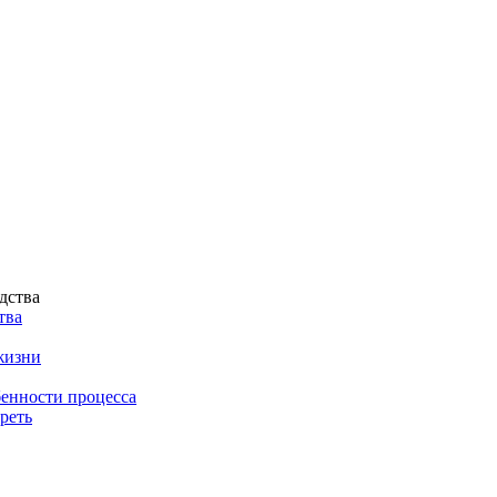
тва
жизни
енности процесса
реть