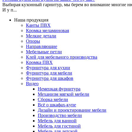
Выбирая кухонный гарнитур, мы берем во внимание многие нюа
И у п...
Наша продукция
Канты ПВХ
Кромка меламиновая
Мелкие детали
Опоры
Направляющие
Мебельные петли
Клей для мебельного производства
Кромка ПВХ
Фурнитура для кухни
Фурнитура для мебели
Фурнитура для шкафов
Видео
Немецкая фурнитура
Механизм мягкой мебели
Сборка мебели
Всё о шкафах-купе
Дизайн и проектирование мебели
Производство мебели
Мебель для ванной
Мебель для гостиной
Мебель для детской