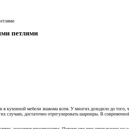
петлями
ыми петлями
и в кухонной мебели знакома всем. У многих доходило до того,
огих случаях, достаточно отрегулировать шарниры. В современно
лями, экономит пространство. Потому что при открывании не за