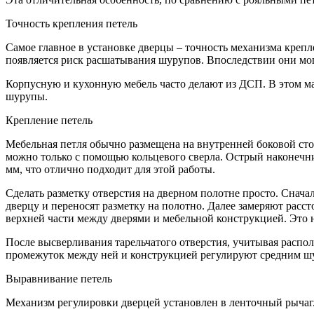
Точность крепления петель
Самое главное в установке дверцы – точность механизма креп
появляется риск расшатывания шурупов. Впоследствии они мог
Корпусную и кухонную мебель часто делают из ДСП. В этом м
шурупы.
Крепление петель
Мебельная петля обычно размещена на внутренней боковой ст
можно только с помощью кольцевого сверла. Острый наконечн
мм, что отлично подходит для этой работы.
Сделать разметку отверстия на дверном полотне просто. Снача
дверцу и переносят разметку на полотно. Далее замеряют расс
верхней части между дверями и мебельной конструкцией. Это 
После высверливания тарельчатого отверстия, учитывая распо
промежуток между ней и конструкцией регулируют средним ш
Выравнивание петель
Механизм регулировки дверцей установлен в ленточный рычаг