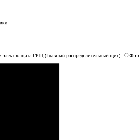
вки
аж электро щита ГРЩ.(Главный распределительный щит).
Фото