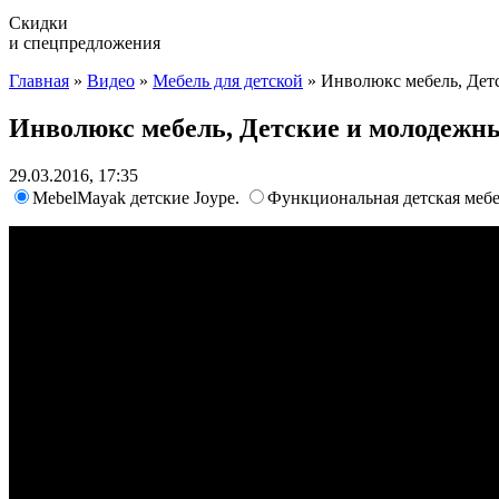
Скидки
и спецпредложения
Главная
»
Видео
»
Мебель для детской
»
Инволюкс мебель, Дет
Инволюкс мебель, Детские и молодежн
29.03.2016, 17:35
MebelMayak детские Joype.
Функциональная детская мебе