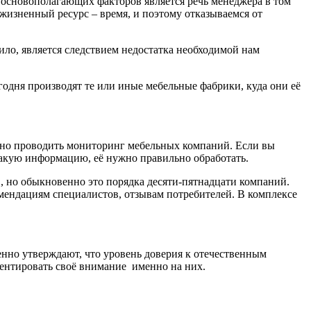
 основополагающих факторов является речь менеджера в том
 жизненный ресурс – время, и поэтому отказываемся от
вило, является следствием недостатка необходимой нам
годня производят те или иные мебельные фабрики, куда они её
лярно проводить мониторинг мебельных компаний. Если вы
такую информацию, её нужно правильно обработать.
, но обыкновенно это порядка десяти-пятнадцати компаний.
мендациям специалистов, отзывам потребителей. В комплексе
нно утверждают, что уровень доверия к отечественным
центировать своё внимание именно на них.