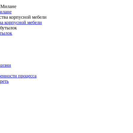
илане
ва корпусной мебели
утылок
жизни
енности процесса
реть