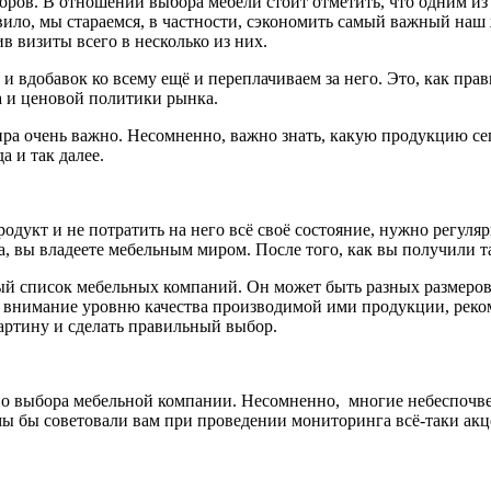
оров. В отношении выбора мебели стоит отметить, что одним из
авило, мы стараемся, в частности, сэкономить самый важный наш
 визиты всего в несколько из них.
и вдобавок ко всему ещё и переплачиваем за него. Это, как пра
а и ценовой политики рынка.
ира очень важно. Несомненно, важно знать, какую продукцию се
а и так далее.
родукт и не потратить на него всё своё состояние, нужно регу
, вы владеете мебельным миром. После того, как вы получили 
ный список мебельных компаний. Он может быть разных размеров
е внимание уровню качества производимой ими продукции, реко
ртину и сделать правильный выбор.
но выбора мебельной компании. Несомненно, многие небеспочве
 мы бы советовали вам при проведении мониторинга всё-таки ак