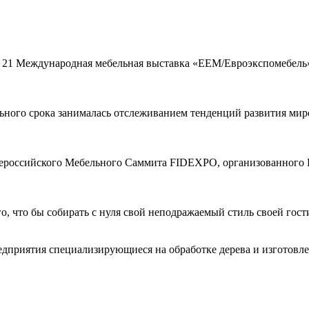
а 21 Международная мебельная выставка «EEM/Евроэкспомебель
ного срока занималась отслеживанием тенденций развития миро
Всероссийского Мебельного Саммита FIDEXPO, организованного
ого, что бы собирать с нуля свой неподражаемый стиль своей гос
едприятия специализирующиеся на обработке дерева и изготовл