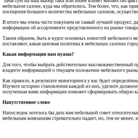
Зачастую на наш выбор таки или иначе влияет множество факт
мебельном салоне, куда мы обратились. Тем более, что, как пр
посещения большого количества мебельных салонов, осуществив
В итоге мы очень часто покупаем не самый лучший продукт, да 
информации об ассортименте представленного на рынке товар
Таким образом, быть в курсе основных новостей мебельного м
поставляют, какая ценовая политика в мебельных салонах город
Какая информация нам нужна?
Для того, чтобы выбрать действительно высококачественный п
владеете информацией о текущем положении мебельного рынка
Как правило, в результате мониторинга у вас будет определён
Изучите историю становления каждой из них, уделите должно
полученная вами информация поможет сформировать общую ка
Напутственное слово
Напоследок хотелось бы дать вам небольшой совет относитель
мебельным компаниям стремительно падает, но, тем не менее,