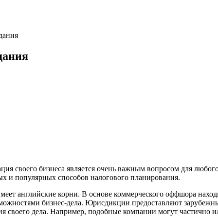
дания
дания
ация своего бизнеса является очень важным вопросом для любого
х и популярных способов налогового планирования.
 имеет английские корни. В основе коммерческого оффшора наход
можностями бизнес-дела. Юрисдикции предоставляют зарубежным
 своего дела. Например, подобные компании могут частично ил