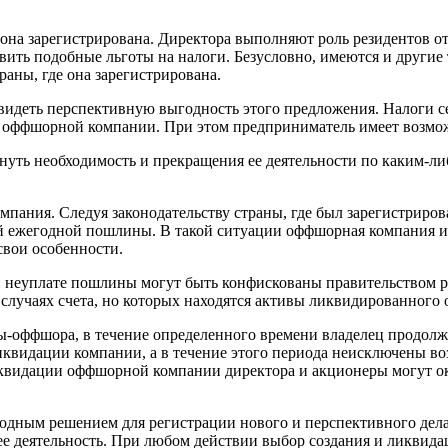
она зарегистрирована. Директора выполняют роль резидентов от
авить подобные льготы на налоги. Безусловно, имеются и други
аны, где она зарегистрирована.
видеть перспективную выгодность этого предложения. Налоги с
я оффшорной компании. При этом предприниматель имеет возмож
уть необходимость и прекращения ее деятельности по каким-ли
пания. Следуя законодательству страны, где был зарегистрир
ой ежегодной пошлины. В такой ситуации оффшорная компания ис
свои особенности.
и неуплате пошлины могут быть конфискованы правительством р
х случаях счета, но которых находятся активы ликвидированног
ы-оффшора, в течение определенного времени владелец продолжа
 ликвидации компании, а в течение этого периода неисключены
ликвидации оффшорной компании директора и акционеры могут ок
дным решением для регистрации нового и перспективного дела.
ее деятельность. При любом действии выбор создания и ликвида