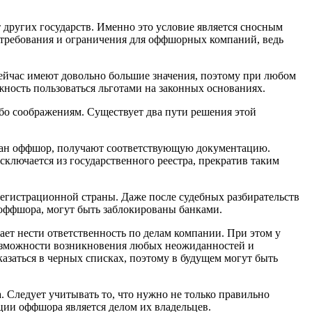
 других государств. Именно это условие является сносным
е требования и ограничения для оффшорных компаний, ведь
ейчас имеют довольно большие значения, поэтому при любом
ность пользоваться льготами на законных основаниях.
бо соображениям. Существует два пути решения этой
ован оффшор, получают соответствующую документацию.
ключается из государственного реестра, прекратив таким
егистрационной страны. Даже после судебных разбирательств
о оффшора, могут быть заблокированы банками.
ет нести ответственность по делам компании. При этом у
 возможности возникновения любых неожиданностей и
азаться в черных списках, поэтому в будущем могут быть
 Следует учитывать то, что нужно не только правильно
ции оффшора является делом их владельцев.