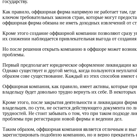
государству.
Как правило, оффшорная фирма напрямую не работает там, где 
ключом требовательных законов стран, которые могут предост
оффшорная фирма обязана не иметь доходных извлечений от стр
Кроме этого создание оффшорной компании позволяют сразу у
их снижении наблюдается привлекательная выгода от создани
Но после решения открыть компанию в оффшоре может возникн
проблемы.
Первый предполагает юридическое оформление ликвидации ком
Однако существует и другой метод, когда пользуются неуплат
образом сове существование. Каждый из этих способов имеют 
Оффшорная компания, как правило, имеет активы, которые пр
владельцу будет довольно трудно вернуть их себе. В некоторы
Кроме этого, после закрытия деятельности и ликвидации фирм
владельцев, по сути, не остается действующего документа по
трудностей. Не стоит забывать о том, что при таком подходе 
проблемы при регистрации новой фирмы и ведении дел.
Таким образом, оффшорная компания является отличным и выго
зарегистрировать подобную компанию, но и верно прекратить 