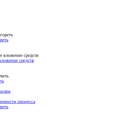
реть
вложение средств
ть
жизни
енности процесса
реть